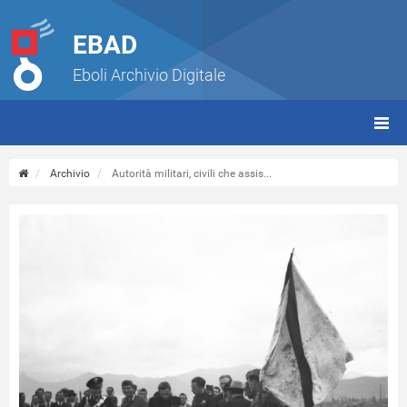
EBAD
Eboli Archivio Digitale
giorn
(tbt)
Archivio
Autorità militari, civili che assis...