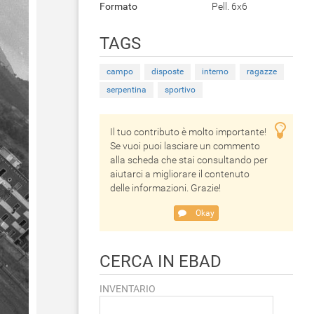
Formato
Pell. 6x6
TAGS
campo
disposte
interno
ragazze
serpentina
sportivo
Il tuo contributo è molto importante!
Se vuoi puoi lasciare un commento
alla scheda che stai consultando per
aiutarci a migliorare il contenuto
delle informazioni. Grazie!
Okay
CERCA IN EBAD
INVENTARIO