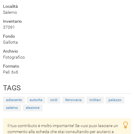
Località
Salerno
Inventario
37091
Fondo
Gallotta
Archivio
Fotografico
Formato
Pell. 6x6
TAGS
adiacente
autorita
civili
ferroviaria
militari
palazzo
salerno
stazione
Il tuo contributo è molto importante! Se vuoi puoi lasciare un
commento alla scheda che stai consultando per aiutarci a