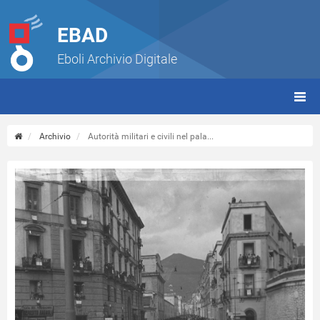
EBAD
Eboli Archivio Digitale
giorn
(tbt)
Archivio
Autorità militari e civili nel pala...