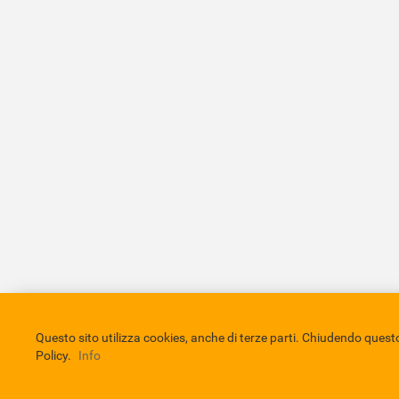
Comune di Eboli
Servizio Bibliotecario Nazionale
Privacy 
Questo sito utilizza cookies, anche di terze parti. Chiudendo que
Policy.
Info