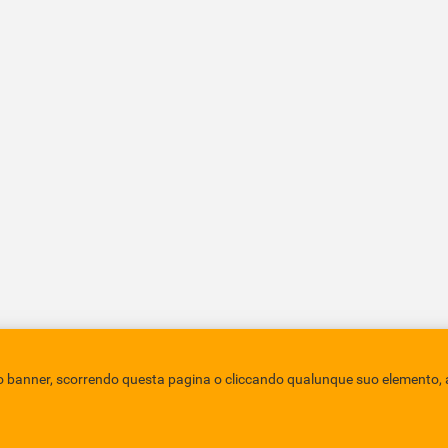
policy
Credits
sto banner, scorrendo questa pagina o cliccando qualunque suo elemento, a
EBAD
Eboli Archivio Digitale