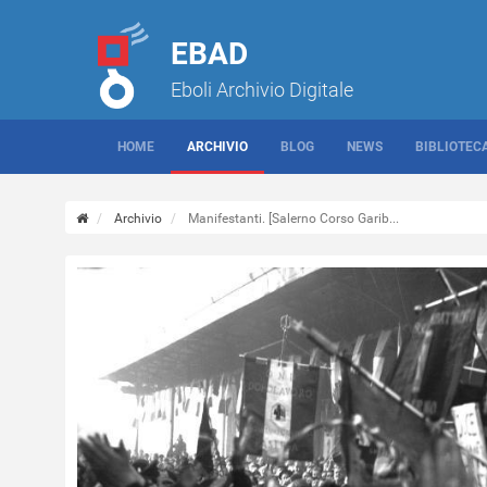
EBAD
Eboli Archivio Digitale
HOME
ARCHIVIO
BLOG
NEWS
BIBLIOTEC
Archivio
Manifestanti. [Salerno Corso Garib...