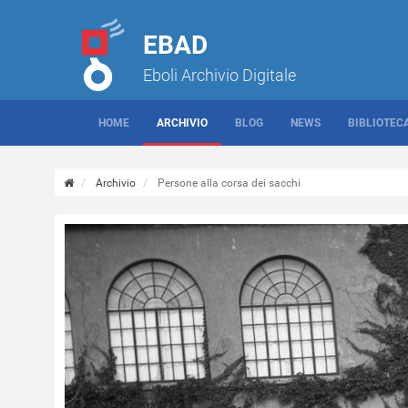
EBAD
Eboli Archivio Digitale
HOME
ARCHIVIO
BLOG
NEWS
BIBLIOTEC
Archivio
Persone alla corsa dei sacchi