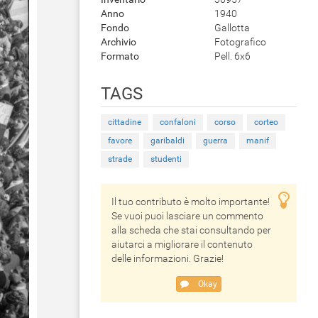
Anno
1940
Fondo
Gallotta
Archivio
Fotografico
Formato
Pell. 6x6
TAGS
cittadine
confaloni
corso
corteo
favore
garibaldi
guerra
manif
strade
studenti
Il tuo contributo è molto importante!
Se vuoi puoi lasciare un commento
alla scheda che stai consultando per
aiutarci a migliorare il contenuto
delle informazioni. Grazie!
Okay