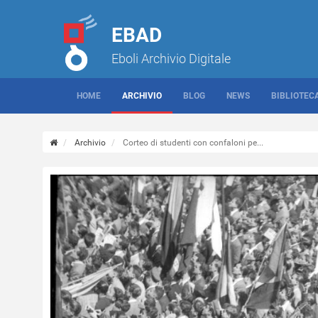
EBAD
Eboli Archivio Digitale
HOME
ARCHIVIO
BLOG
NEWS
BIBLIOTEC
Archivio
Corteo di studenti con confaloni pe...