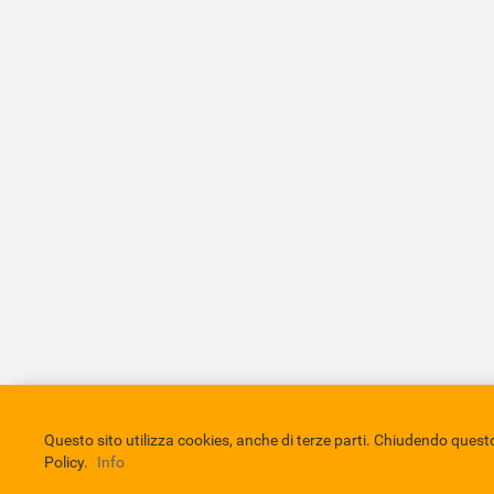
Comune di Eboli
Servizio Bibliotecario Nazionale
Privacy 
Questo sito utilizza cookies, anche di terze parti. Chiudendo que
Policy.
Info