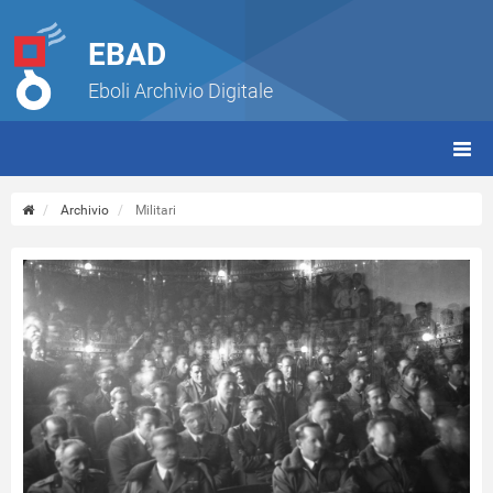
EBAD
Eboli Archivio Digitale
giorn
(tbt)
Archivio
Militari