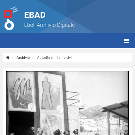
EBAD
Eboli Archivio Digitale
giorn
(tbt)
Archivio
Autorità militari e civili