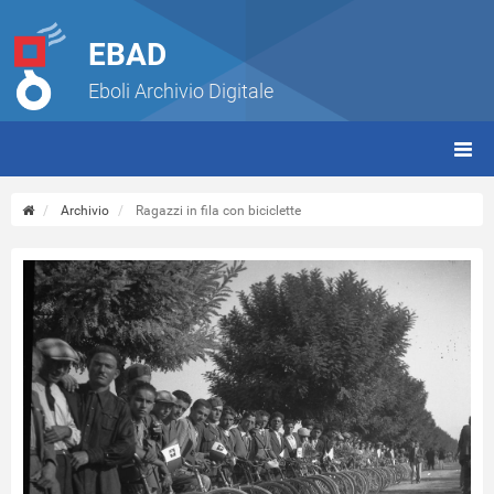
EBAD
Eboli Archivio Digitale
giorn
(tbt)
Archivio
Ragazzi in fila con biciclette