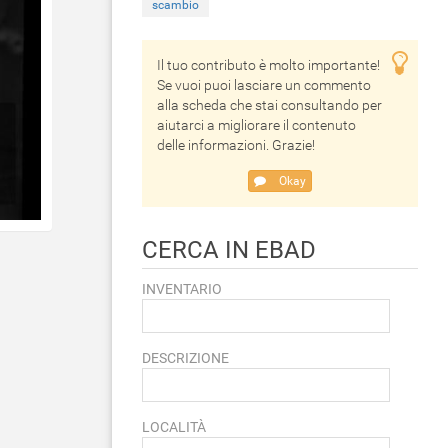
scambio
Il tuo contributo è molto importante!
Se vuoi puoi lasciare un commento
alla scheda che stai consultando per
aiutarci a migliorare il contenuto
delle informazioni. Grazie!
Okay
CERCA IN EBAD
INVENTARIO
DESCRIZIONE
LOCALITÀ