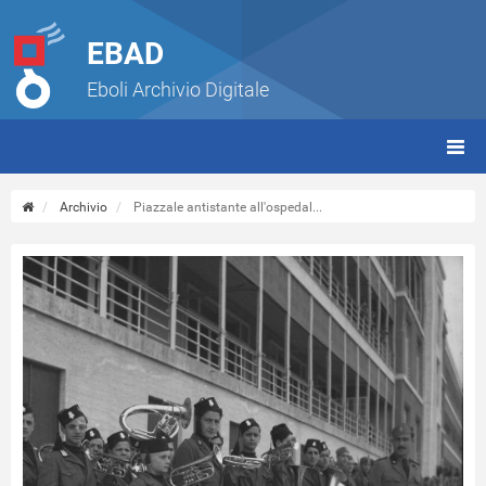
EBAD
Eboli Archivio Digitale
giorn
(tbt)
Archivio
Piazzale antistante all'ospedal...