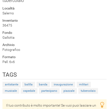
tubercolaio
Località
Salerno
Inventario
36475
Fondo
Gallotta
Archivio
Fotografico
Formato
Pell. 6x6
TAGS
antistante
balilla
banda
inaugurazione
militari
musicale
ospedale
partecipano
piazzale
tubercolaio
Il tuo contributo è molto importante! Se vuoi puoi lasciare un