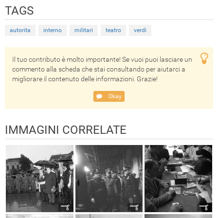
TAGS
autorita
interno
militari
teatro
verdi
Il tuo contributo è molto importante! Se vuoi puoi lasciare un
commento alla scheda che stai consultando per aiutarci a
migliorare il contenuto delle informazioni. Grazie!
Okay
IMMAGINI CORRELATE