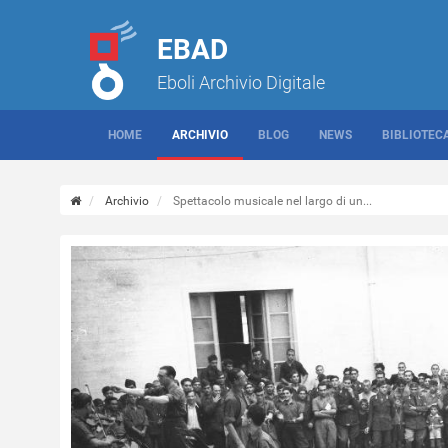
EBAD
Eboli Archivio Digitale
HOME
ARCHIVIO
BLOG
NEWS
BIBLIOTEC
Archivio
Spettacolo musicale nel largo di un...