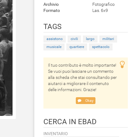
Archivio
Fotografico
Formato
Las. 6x9
TAGS
assistono
civili
largo
militari
musicale
quartiere
spettacolo
Il tuo contributo è molto importante!
Se vuoi puoi lasciare un commento
alla scheda che stai consultando per
aiutarci a migliorare il contenuto
delle informazioni. Grazie!
Okay
CERCA IN EBAD
INVENTARIO