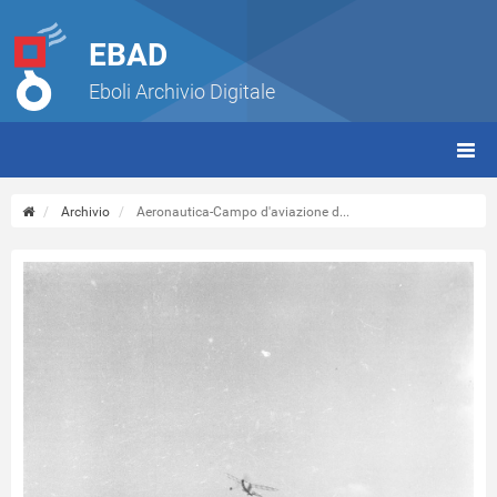
EBAD
Eboli Archivio Digitale
giorn
(tbt)
Archivio
Aeronautica-Campo d'aviazione d...