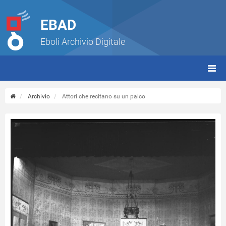
EBAD
Eboli Archivio Digitale
giorn
(tbt)
Archivio
Attori che recitano su un palco