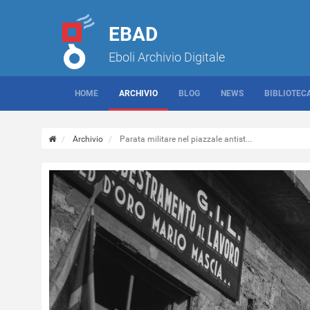
EBAD
Eboli Archivio Digitale
HOME
ARCHIVIO
BLOG
NEWS
BIBLIOTEC
Archivio
Parata militare nel piazzale antist...