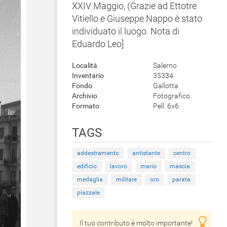
XXIV Maggio, (Grazie ad Ettotre
Vitiello e Giuseppe Nappo è stato
individuato il luogo. Nota di
Eduardo Leo]
Località
Salerno
Inventario
35334
Fondo
Gallotta
Archivio
Fotografico
Formato
Pell. 6x6
TAGS
addestramento
antistante
centro
edificio
lavoro
mario
mascia
medaglia
militare
oro
parata
piazzale
Il tuo contributo è molto importante!