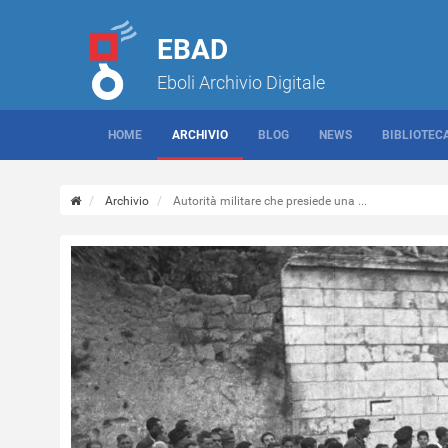
EBAD
Eboli Archivio Digitale
HOME
ARCHIVIO
BLOG
NEWS
BIBLIOTEC
Archivio
Autorità militare che presiede una ...