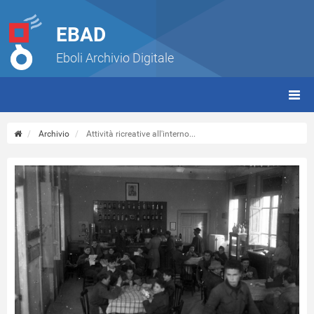
EBAD
Eboli Archivio Digitale
giorn
(tbt)
Archivio
Attività ricreative all'interno...