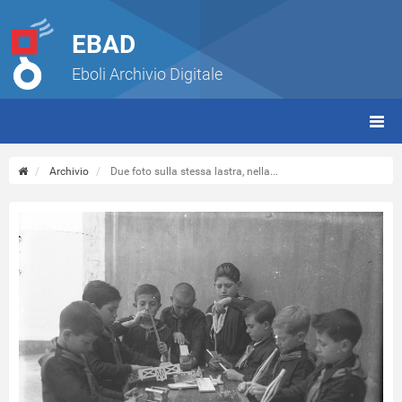
EBAD
Eboli Archivio Digitale
giorn
(tbt)
Archivio
Due foto sulla stessa lastra, nella...