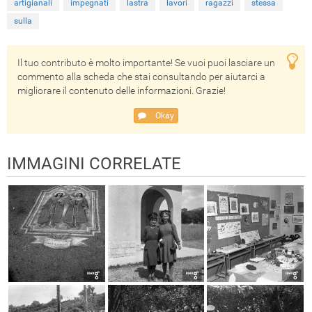
artigianali
impegnati
lastra
lavori
ragazzi
stessa
sulla
Il tuo contributo è molto importante! Se vuoi puoi lasciare un
commento alla scheda che stai consultando per aiutarci a
migliorare il contenuto delle informazioni. Grazie!
Okay
IMMAGINI CORRELATE