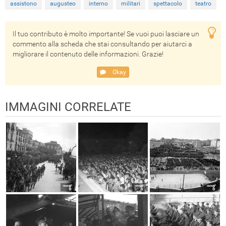
assistono
augusteo
interno
militari
spettacolo
teatro
Il tuo contributo è molto importante! Se vuoi puoi lasciare un
commento alla scheda che stai consultando per aiutarci a
migliorare il contenuto delle informazioni. Grazie!
Okay
IMMAGINI CORRELATE