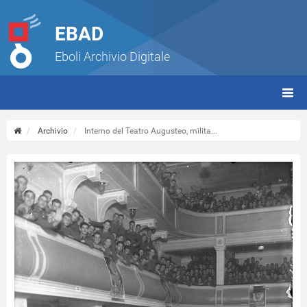
EBAD
Eboli Archivio Digitale
giorn
(tbt)
Archivio
Interno del Teatro Augusteo, milita...