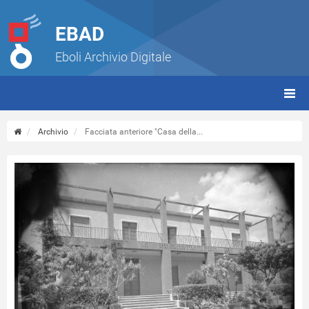
EBAD
Eboli Archivio Digitale
giorn
(tbt)
Archivio
Facciata anteriore "Casa della...