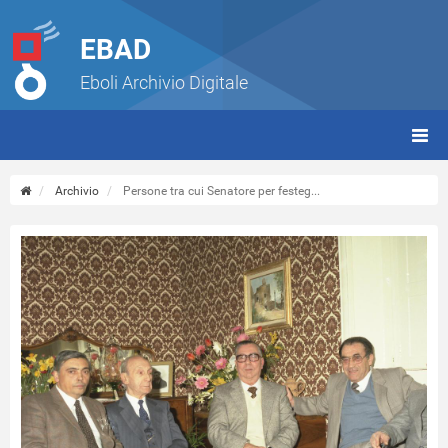
EBAD
Eboli Archivio Digitale
giorn
(tbt)
Archivio
Persone tra cui Senatore per festeg...