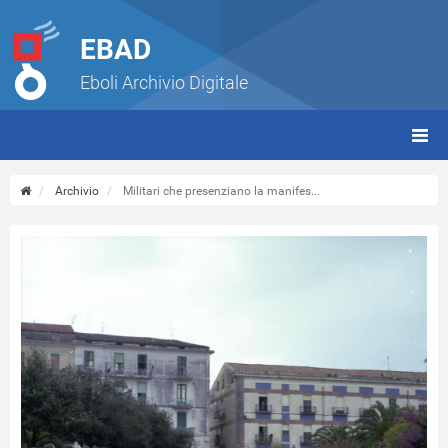
EBAD
Eboli Archivio Digitale
giorn
(tbt)
Archivio
Militari che presenziano la manifes...