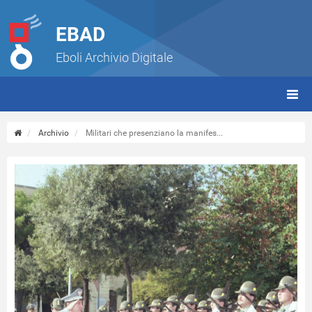
EBAD
Eboli Archivio Digitale
giorn
(tbt)
Archivio
Militari che presenziano la manifes...