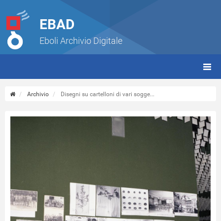
EBAD
Eboli Archivio Digitale
giorn
(tbt)
Archivio
Disegni su cartelloni di vari sogge...