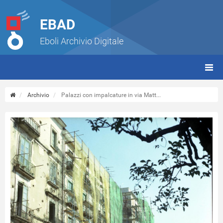
EBAD
Eboli Archivio Digitale
giorn
(tbt)
Archivio
Palazzi con impalcature in via Matt...