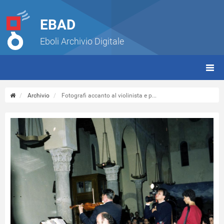
EBAD
Eboli Archivio Digitale
giorn
(tbt)
Archivio
Fotografi accanto al violinista e p...