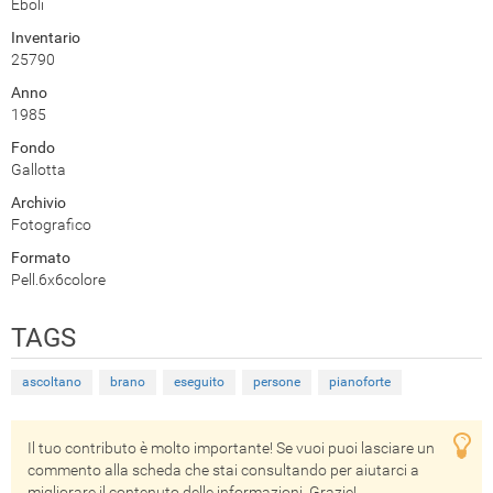
Eboli
Inventario
25790
Anno
1985
Fondo
Gallotta
Archivio
Fotografico
Formato
Pell.6x6colore
TAGS
ascoltano
brano
eseguito
persone
pianoforte
Il tuo contributo è molto importante! Se vuoi puoi lasciare un
commento alla scheda che stai consultando per aiutarci a
migliorare il contenuto delle informazioni. Grazie!