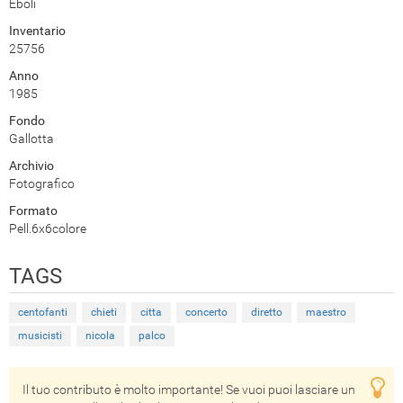
Eboli
Inventario
25756
Anno
1985
Fondo
Gallotta
Archivio
Fotografico
Formato
Pell.6x6colore
TAGS
centofanti
chieti
citta
concerto
diretto
maestro
musicisti
nicola
palco
Il tuo contributo è molto importante! Se vuoi puoi lasciare un