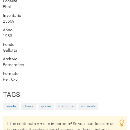
Località
Eboli
Inventario
25669
Anno
1983
Fondo
Gallotta
Archivio
Fotografico
Formato
Pell. 6x6
TAGS
banda
chiesa
grazie
madonna
musicale
Il tuo contributo è molto importante! Se vuoi puoi lasciare un
commento alla scheda che stai consultando per aiutarci a