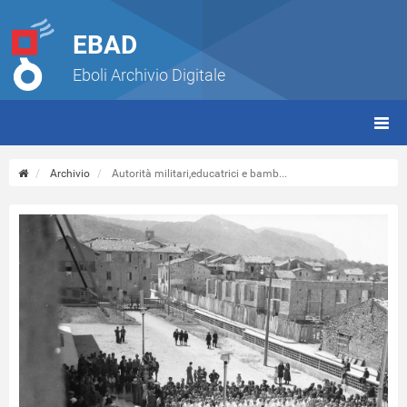
EBAD
Eboli Archivio Digitale
giorn
(tbt)
Archivio
Autorità militari,educatrici e bamb...