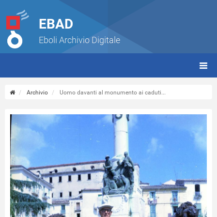
EBAD
Eboli Archivio Digitale
giorn
(tbt)
Archivio
Uomo davanti al monumento ai caduti...