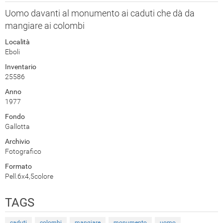
Uomo davanti al monumento ai caduti che dà da
mangiare ai colombi
Località
Eboli
Inventario
25586
Anno
1977
Fondo
Gallotta
Archivio
Fotografico
Formato
Pell.6x4,5colore
TAGS
caduti
colombi
mangiare
monumento
uomo