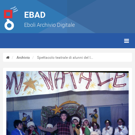
EBAD
Eboli Archivio Digitale
giorn
(tbt)
Archivio
Spettacolo teatrale di alunni del I...