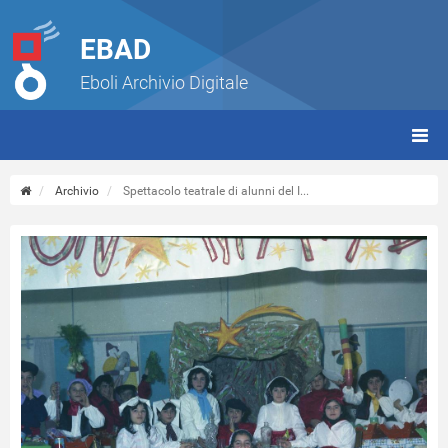
EBAD
Eboli Archivio Digitale
giorn
(tbt)
Archivio
Spettacolo teatrale di alunni del I...