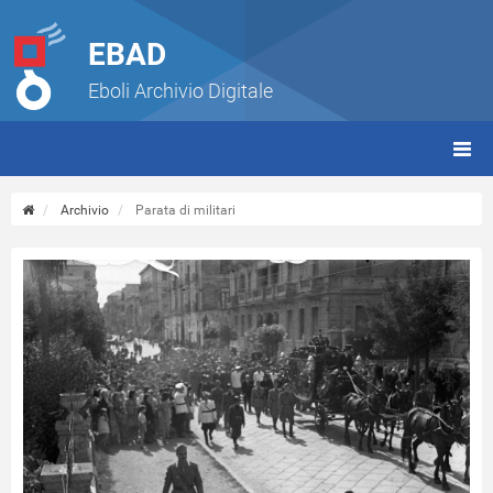
EBAD
Eboli Archivio Digitale
giorn
(tbt)
Archivio
Parata di militari