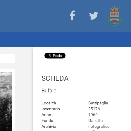
SCHEDA
Bufale
Località
Battipaglia
Inventario
25176
Anno
1966
Fondo
Gallotta
Archivio
Fotografico