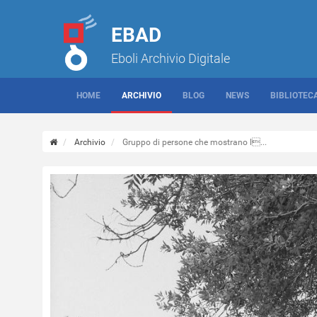
EBAD
Eboli Archivio Digitale
HOME
ARCHIVIO
BLOG
NEWS
BIBLIOTEC
Archivio
Gruppo di persone che mostrano l...