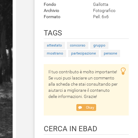
Fondo
Gallotta
Archivio
Fotografico
Formato
Pell. 6x6
TAGS
attestato
concorso
gruppo
mostrano
partecipazione
persone
Il tuo contributo è molto importante!
Se vuoi puoi lasciare un commento
alla scheda che stai consultando per
aiutarci a migliorare il contenuto
delle informazioni. Grazie!
Okay
CERCA IN EBAD