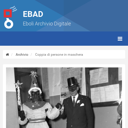
EBAD
Eboli Archivio Digitale
giorn
(tbt)
Archivio
Coppia di persone in maschera