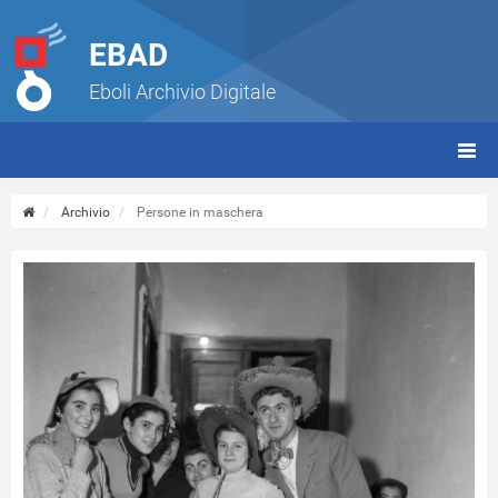
EBAD
Eboli Archivio Digitale
giorn
(tbt)
Archivio
Persone in maschera