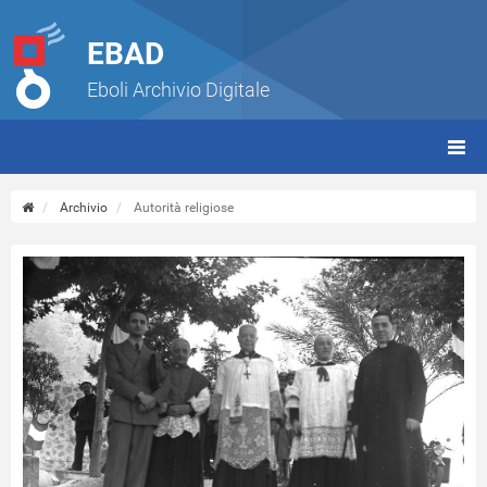
EBAD
Eboli Archivio Digitale
giorn
(tbt)
Archivio
Autorità religiose