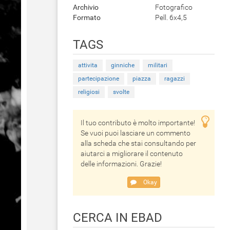
Archivio
Fotografico
Formato
Pell. 6x4,5
TAGS
attivita
ginniche
militari
partecipazione
piazza
ragazzi
religiosi
svolte
Il tuo contributo è molto importante!
Se vuoi puoi lasciare un commento
alla scheda che stai consultando per
aiutarci a migliorare il contenuto
delle informazioni. Grazie!
Okay
CERCA IN EBAD