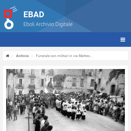
EBAD
Eboli Archivio Digitale
giorn
(tbt)
Archivio
Funerale con militari in via Matteo...