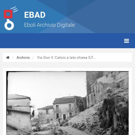
EBAD
Eboli Archivio Digitale
giorn
(tbt)
Archivio
Via Don V. Catoio a lato chiesa S.F...