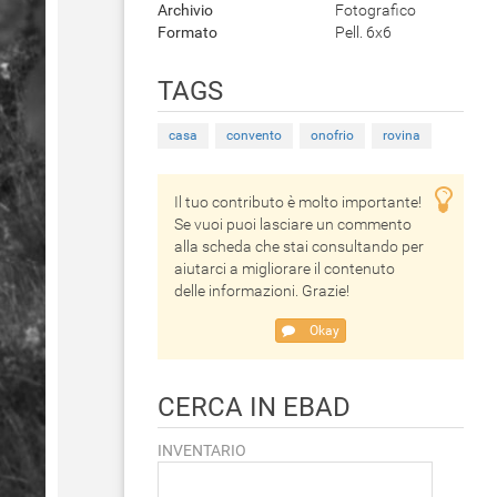
Archivio
Fotografico
Formato
Pell. 6x6
TAGS
casa
convento
onofrio
rovina
Il tuo contributo è molto importante!
Se vuoi puoi lasciare un commento
alla scheda che stai consultando per
aiutarci a migliorare il contenuto
delle informazioni. Grazie!
Okay
CERCA IN EBAD
INVENTARIO