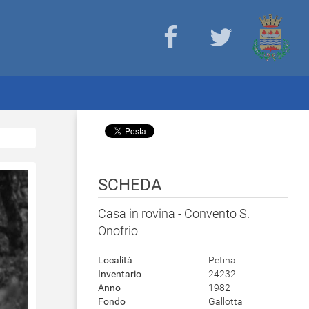
SCHEDA
Casa in rovina - Convento S.
Onofrio
Località
Petina
Inventario
24232
Anno
1982
Fondo
Gallotta