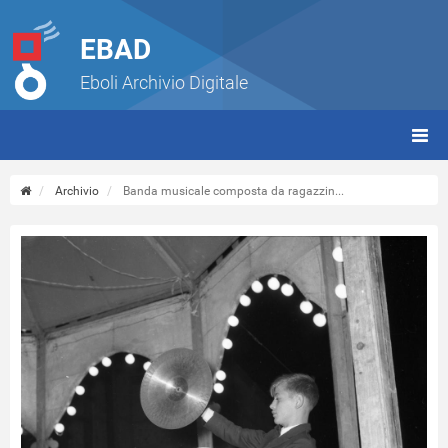
EBAD
Eboli Archivio Digitale
giorn
(tbt)
Archivio
Banda musicale composta da ragazzin...