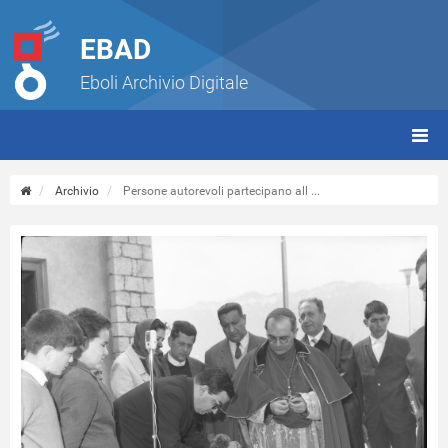
EBAD
Eboli Archivio Digitale
giorn
(tbt)
Archivio
Persone autorevoli partecipano all ...