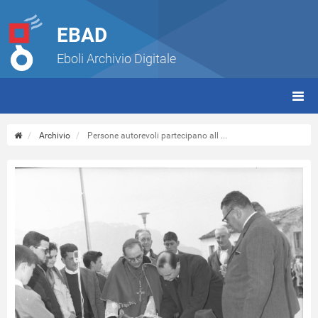
EBAD
Eboli Archivio Digitale
giorn
(tbt)
Archivio
Persone autorevoli partecipano all ...