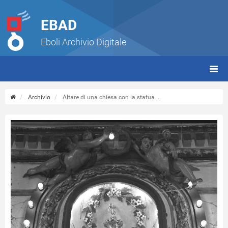
EBAD
Eboli Archivio Digitale
giorn
(tbt)
Archivio
Altare di una chiesa con la statua ...