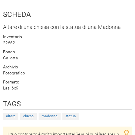
SCHEDA
Altare di una chiesa con la statua di una Madonna
Inventario
22662
Fondo
Gallotta
Archivio
Fotografico
Formato
Las. 6x9
TAGS
altare
chiesa
madonna
statua
Il tuo contributo è molto importante! Se vuoi puoi lasciare un