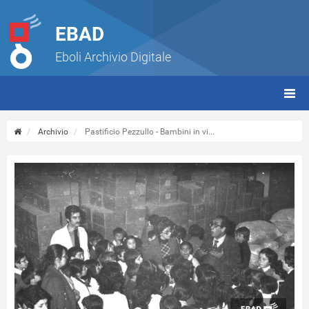
EBAD
Eboli Archivio Digitale
giorn
(tbt)
Archivio
Pastificio Pezzullo - Bambini in vi...