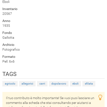
Eboli
Inventario
20567
Anno
1935
Fondo
Gallotta
Archivio
Fotografico
Formato
Pell. 6x6
TAGS
agricolo
allegorici
carri
dopolavoro
eboli
sfilata
Il tuo contributo è molto importante! Se vuoi puoi lasciare un
commento alla scheda che stai consultando per aiutarci a